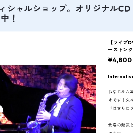
原隆オフィシャルショップ。オリジナルC
売中！
【ライブDV
ーストンクラブ
¥4,800
Internatio
おなじみ六
オです！久
ドはさらに
会場の熱気