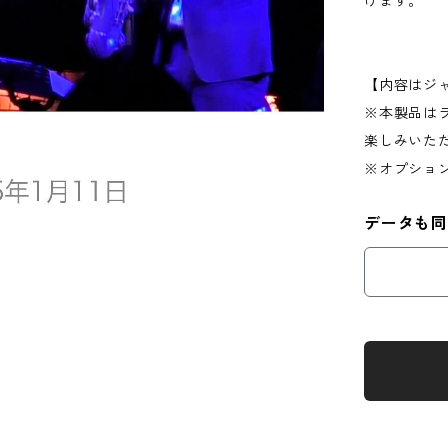
けます。
【内容はジ
※本製品は
楽しみいた
※オプショ
データも