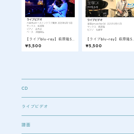
【ライブblu-ray】萩原隆SA
【ライブblu-ray】萩原隆S
X LIVE VIDEO / 六本木＠ke
X LIVE VIDEO / 宝塚＠mu
¥5,500
¥5,500
ystone club tokyo 2025.6.
ic bar GK 2025.3.15
15
CD
ライブビデオ
blu-ray
譜面