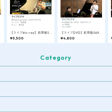
A
【ライブblu-ray】萩原隆SA
【ライブDVD】萩原隆SAX L
s
X LIVE VIDEO / 群馬＠swin
IVE VIDEO / 大阪・岸和田/
¥5,500
¥4,800
g second 2025.7.19
自泉会館 2023.7
Category