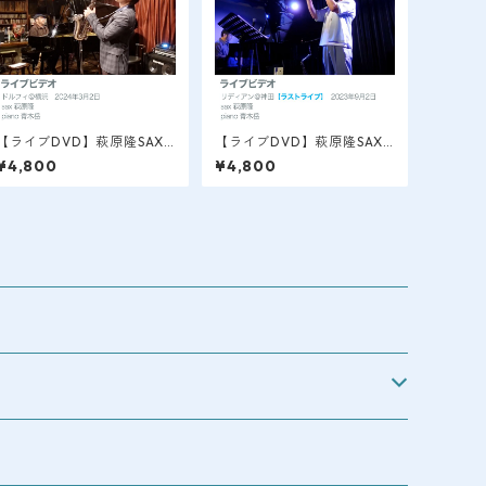
【ライブDVD】萩原隆SAX L
【ライブDVD】萩原隆SAX L
IVE VIDEO / 横浜＠ドルフ
IVE VIDEO / 今はなき神田
¥4,800
¥4,800
ィ 2024.3
リディアン・ラストライブ 2
023.1/アンプラグド