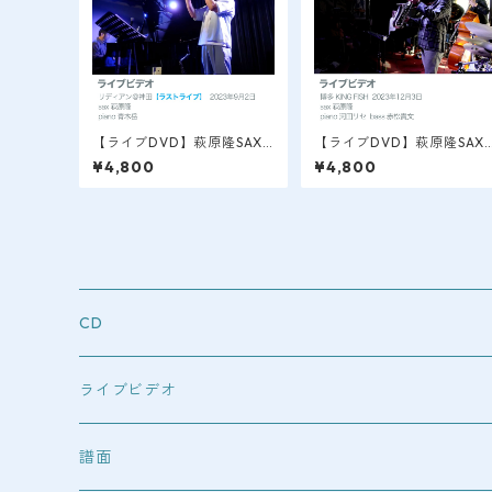
【ライブDVD】萩原隆SAX L
【ライブDVD】萩原隆SAX 
IVE VIDEO / 今はなき神田
IVE VIDEO / 博多 2023.12
¥4,800
¥4,800
リディアン・ラストライブ 2
初ソロライブ/アンプラグド
023.1/アンプラグド
CD
ライブビデオ
blu-ray
譜面