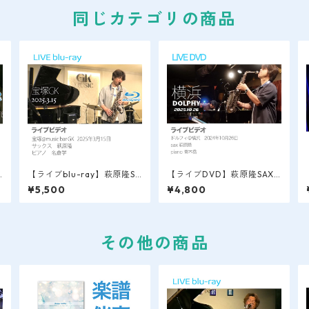
同じカテゴリの商品
A
【ライブblu-ray】萩原隆SA
【ライブDVD】萩原隆SAX L
n
X LIVE VIDEO / 宝塚＠mus
IVE VIDEO / 横浜＠Dolphy
¥5,500
¥4,800
ic bar GK 2025.3.15
2024.10.26.
その他の商品