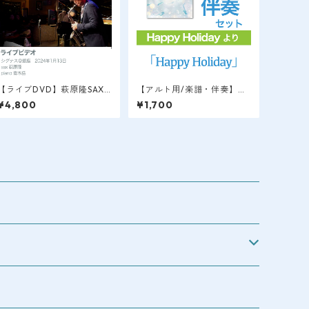
【ライブDVD】萩原隆SAX L
【アルト用/楽譜・伴奏】
IVE VIDEO / 銀座＠シグナ
「Happy Holiday」Happy
¥4,800
¥1,700
ス 2024.1
Holidayより / 萩原隆