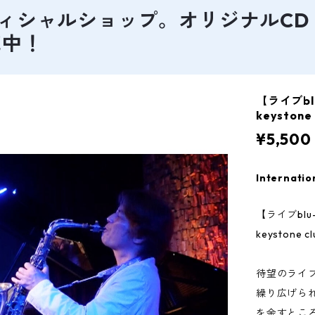
原隆オフィシャルショップ。オリジナルC
売中！
【ライブblu
keystone 
¥5,500
Internatio
【ライブblu-
keystone cl
待望のライブbl
繰り広げら
を余すとこ