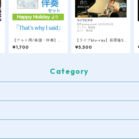
L
【アルト用/楽譜・伴奏】
【ライブblu-ray】萩原隆SA
「That's why I said」Happ
X LIVE VIDEO / 群馬＠swin
¥1,700
¥5,500
y Holidayより / 萩原隆
g second 2025.7.19
Category