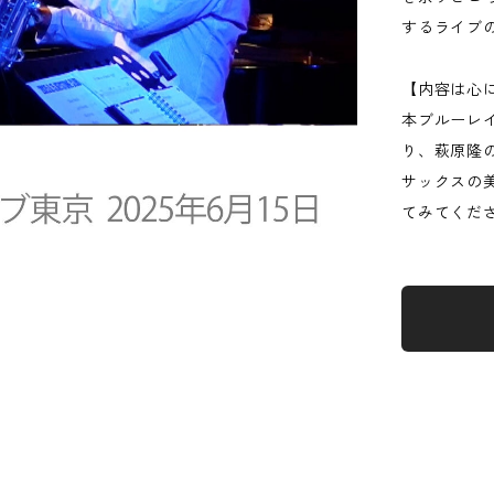
するライブ
【内容は心
本ブルーレ
り、萩原隆
サックスの
てみてくだ