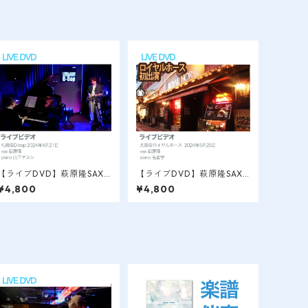
【ライブDVD】萩原隆SAX L
【ライブDVD】萩原隆SAX L
IVE VIDEO / 札幌＠D-bop
IVE VIDEO / 大阪＠ロイヤ
¥4,800
¥4,800
2024.4
ルホース 2024.5