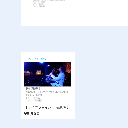
【ライブblu-ray】萩原隆SA
X LIVE VIDEO / 六本木＠ke
¥5,500
ystone club tokyo 2025.6.
15