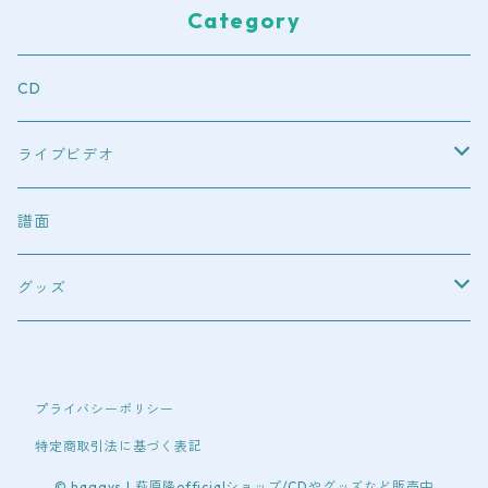
Category
CD
ライブビデオ
blu-ray
譜面
DVD
グッズ
オリジナルウエア
プライバシーポリシー
Tシャツ（半袖）
特定商取引法に基づく表記
Tシャツ（長袖）
© haggys | 萩原隆officialショップ/CDやグッズなど販売中