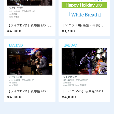
【ライブDVD】萩原隆SAX LI
【ソプラノ用/楽譜・伴奏】
VE VIDEO / 横浜＠Dolphy 2
「White Breath」ソプラノサ
¥4,800
¥1,700
024.10.26.
ックス用 Happy Holidayよ
り / 萩原隆
【ライブDVD】萩原隆SAX LI
【ライブDVD】萩原隆SAX LI
VE VIDEO / 銀座＠シグナス
VE VIDEO / 博多 2023.12 初
¥4,800
¥4,800
2024.1
ソロライブ/アンプラグド