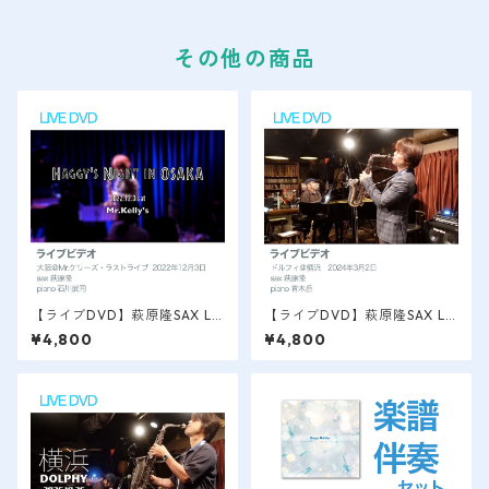
その他の商品
【ライブDVD】萩原隆SAX LI
【ライブDVD】萩原隆SAX LI
VE VIDEO / 今はなき名店Mr.
VE VIDEO / 横浜＠ドルフィ
¥4,800
¥4,800
Kelly'sラストライブ 2022.12
2024.3