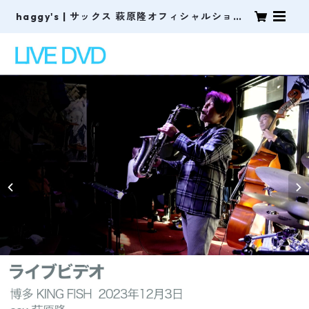
haggy's | サックス 萩原隆オフィシャルショッ
プ。オリジナルCD・ライブDVDなどの販売。オ
リジナル曲の譜面も販売中！