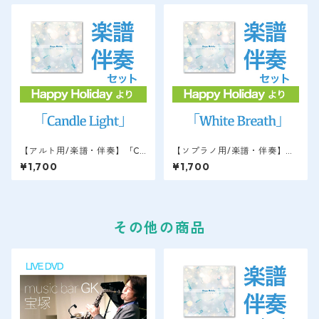
【アルト用/楽譜・伴奏】「Ca
【ソプラノ用/楽譜・伴奏】
ndle Light」Happy Holiday
「White Breath」ソプラノサ
¥1,700
¥1,700
より / 萩原隆
ックス用 Happy Holidayよ
り / 萩原隆
その他の商品