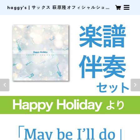
haggy's | サックス 萩原隆オフィシャルショッ
プ。オリジナルCD・ライブDVDなどの販売。オ
リジナル曲の譜面も販売中！