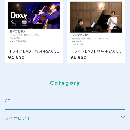
【ライブDVD】萩原隆SAX LI
【ライブDVD】萩原隆SAX LI
VE VIDEO / 名古屋＠doxy 20
VE VIDEO / 大阪・岸和田/自
¥4,800
¥4,800
25.1.25
泉会館 2023.7
Category
CD
ライブビデオ