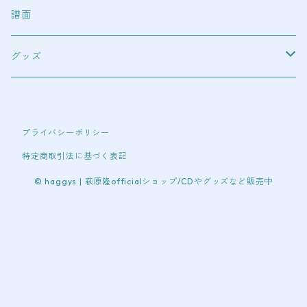
blu-ray
譜面
DVD
グッズ
オリジナルウエア
プライバシーポリシー
Tシャツ（半袖）
特定商取引法に基づく表記
Tシャツ（長袖）
© haggys | 萩原隆officialショップ/CDやグッズなど販売中
パーカー