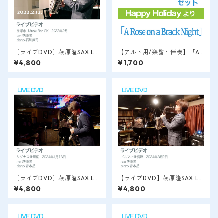
【ライブDVD】萩原隆SAX LI
【アルト用/楽譜・伴奏】「A
VE VIDEO / 宝塚 Music Bar
Rose on a Black Night」Hap
¥4,800
¥1,700
GK 2023.2
py Holidayより / 萩原隆
【ライブDVD】萩原隆SAX LI
【ライブDVD】萩原隆SAX LI
VE VIDEO / 銀座＠シグナス
VE VIDEO / 横浜＠ドルフィ
¥4,800
¥4,800
2024.1
2024.3